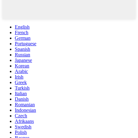
English
French
German
Portuguese
Spanish
Russian
Japanese
Korean
Arabic
Irish
Greek
Turkish
Italian
Danish
Romanian
Indonesian
Czech
Afrikaans
Swedish
Polish
Basque