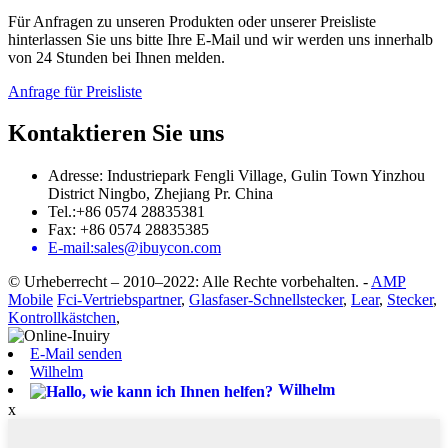
Für Anfragen zu unseren Produkten oder unserer Preisliste
hinterlassen Sie uns bitte Ihre E-Mail und wir werden uns innerhalb
von 24 Stunden bei Ihnen melden.
Anfrage für Preisliste
Kontaktieren Sie uns
Adresse: Industriepark Fengli Village, Gulin Town Yinzhou
District Ningbo, Zhejiang Pr. China
Tel.:+86 0574 28835381
Fax: +86 0574 28835385
E-mail:sales@ibuycon.com
© Urheberrecht – 2010–2022: Alle Rechte vorbehalten.
-
AMP
Mobile
Fci-Vertriebspartner
,
Glasfaser-Schnellstecker
,
Lear
,
Stecker
,
Kontrollkästchen
,
E-Mail senden
Wilhelm
Wilhelm
x