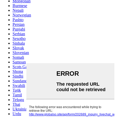
Mongolian
Burmese
Nepali
Norwegian
Pashto
Persian
Punjabi
Serbian
Sesotho
Sinhala
Slovak
Slovenian
Somali
Samoan
Scots Gaelic
Shona
Sindhi
Sundanese
Swahili
Tajik
Tamil
Telugu
Thai
Ukrainian
Urdu