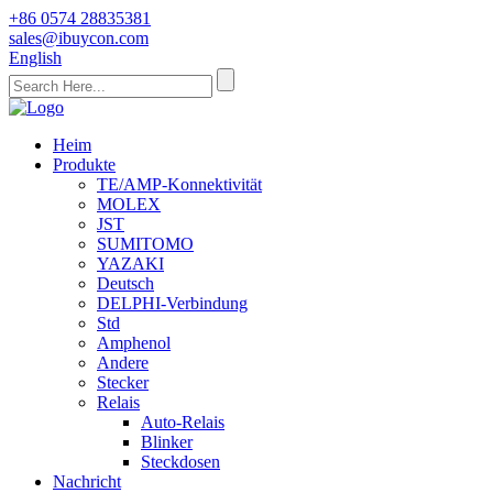
+86 0574 28835381
sales@ibuycon.com
English
Heim
Produkte
TE/AMP-Konnektivität
MOLEX
JST
SUMITOMO
YAZAKI
Deutsch
DELPHI-Verbindung
Std
Amphenol
Andere
Stecker
Relais
Auto-Relais
Blinker
Steckdosen
Nachricht