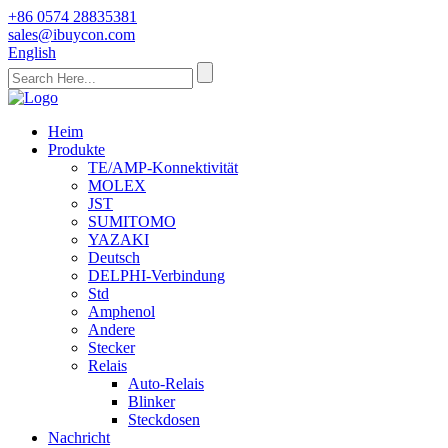
+86 0574 28835381
sales@ibuycon.com
English
Heim
Produkte
TE/AMP-Konnektivität
MOLEX
JST
SUMITOMO
YAZAKI
Deutsch
DELPHI-Verbindung
Std
Amphenol
Andere
Stecker
Relais
Auto-Relais
Blinker
Steckdosen
Nachricht