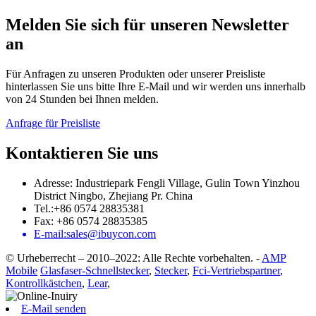
Melden Sie sich für unseren Newsletter
an
Für Anfragen zu unseren Produkten oder unserer Preisliste
hinterlassen Sie uns bitte Ihre E-Mail und wir werden uns innerhalb
von 24 Stunden bei Ihnen melden.
Anfrage für Preisliste
Kontaktieren Sie uns
Adresse: Industriepark Fengli Village, Gulin Town Yinzhou
District Ningbo, Zhejiang Pr. China
Tel.:+86 0574 28835381
Fax: +86 0574 28835385
E-mail:sales@ibuycon.com
© Urheberrecht – 2010–2022: Alle Rechte vorbehalten.
-
AMP
Mobile
Glasfaser-Schnellstecker
,
Stecker
,
Fci-Vertriebspartner
,
Kontrollkästchen
,
Lear
,
E-Mail senden