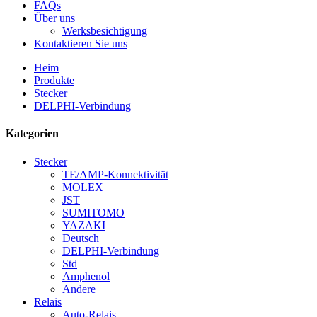
FAQs
Über uns
Werksbesichtigung
Kontaktieren Sie uns
Heim
Produkte
Stecker
DELPHI-Verbindung
Kategorien
Stecker
TE/AMP-Konnektivität
MOLEX
JST
SUMITOMO
YAZAKI
Deutsch
DELPHI-Verbindung
Std
Amphenol
Andere
Relais
Auto-Relais